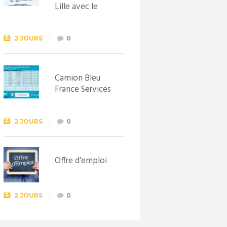
Lille avec le
Syndicat
d’initiative de
Lewarde, le 26
2 JOURS
0
septembre !
Camion Bleu
France Services
2 JOURS
0
Offre d'emploi
2 JOURS
0