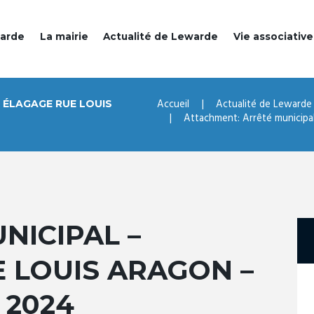
warde
La mairie
Actualité de Lewarde
Vie associative
Accueil
Actualité de Lewarde
 ÉLAGAGE RUE LOUIS
Attachment: Arrêté municipal 
NICIPAL –
 LOUIS ARAGON –
 2024