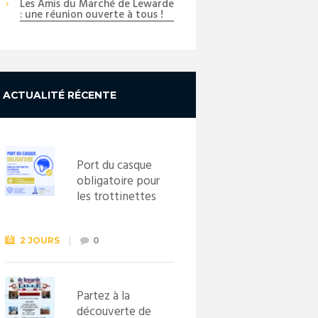
Les Amis du Marché de Lewarde
: une réunion ouverte à tous !
ACTUALITÉ RÉCENTE
Port du casque
obligatoire pour
les trottinettes
électriques dès
le 1er
septembre
2 JOURS
0
2026
Partez à la
découverte de