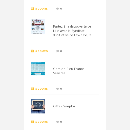
5 JOURS
0
Partez à la découverte de
Lille avec le Syndicat
d’initiative de Lewarde, le
26 septembre !
5 JOURS
0
Camion Bleu France
Services
5 JOURS
0
Offre d'emploi
5 JOURS
0