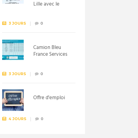
Lille avec le
Syndicat
d’initiative de
Lewarde, le 26
3 JOURS
0
septembre !
Camion Bleu
France Services
3 JOURS
0
Offre d'emploi
4 JOURS
0