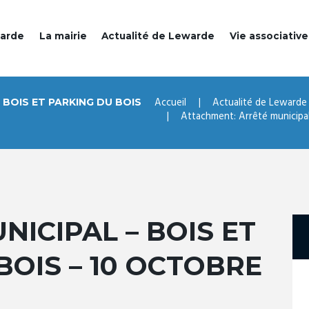
warde
La mairie
Actualité de Lewarde
Vie associative
Accueil
Actualité de Lewarde
 BOIS ET PARKING DU BOIS
Attachment: Arrêté municipal 
NICIPAL – BOIS ET
BOIS – 10 OCTOBRE