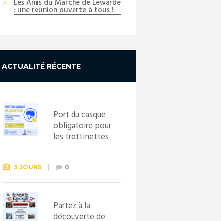
Les Amis du Marché de Lewarde
: une réunion ouverte à tous !
ACTUALITÉ RÉCENTE
Port du casque
obligatoire pour
les trottinettes
électriques dès
le 1er
septembre
3 JOURS
0
2026
Partez à la
découverte de