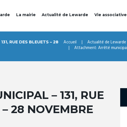
warde
La mairie
Actualité de Lewarde
Vie associative
Accueil
Actualité de Lewarde
31, RUE DES BLEUETS – 28
Attachment: Arrêté municipal –
ICIPAL – 131, RUE
 – 28 NOVEMBRE