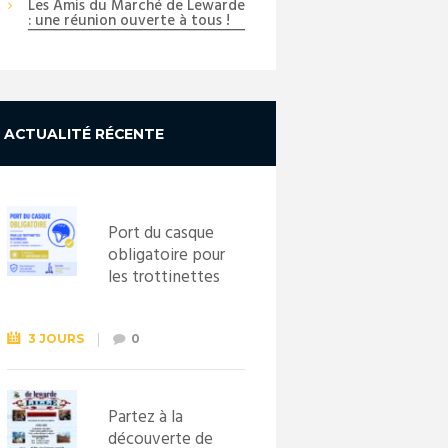
Les Amis du Marché de Lewarde
: une réunion ouverte à tous !
ACTUALITÉ RÉCENTE
Port du casque
obligatoire pour
les trottinettes
électriques dès
le 1er
septembre
3 JOURS
0
2026
Partez à la
découverte de