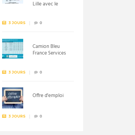
Lille avec le
Syndicat
d’initiative de
Lewarde, le 26
3 JOURS
0
septembre !
Camion Bleu
France Services
3 JOURS
0
Offre d'emploi
3 JOURS
0