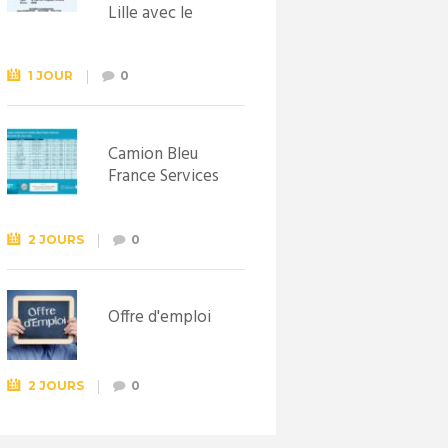
Lille avec le
Syndicat
d’initiative de
Lewarde, le 26
1 JOUR
0
septembre !
Camion Bleu
France Services
2 JOURS
0
Offre d'emploi
2 JOURS
0