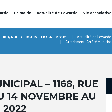
warde
La mairie
Actualité de Lewarde
Vie associative
Accueil
Actualité de Lewarde
168, RUE D’ERCHIN – DU 14
Attachment: Arrêté municipal 
ICIPAL – 1168, RUE
DU 14 NOVEMBRE AU
 2022