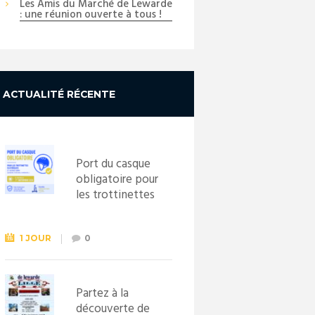
Les Amis du Marché de Lewarde
: une réunion ouverte à tous !
ACTUALITÉ RÉCENTE
Port du casque
obligatoire pour
les trottinettes
électriques dès
le 1er
septembre
1 JOUR
0
2026
Partez à la
découverte de