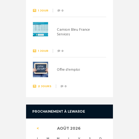
1 JOUR
0
Camion Bleu France
Services
1 JOUR
0
Offre d'emploi
2 JOURS
0
PROCHAINEMENT À LEWARDE
AOÛT
2026
L
M
M
J
V
S
D