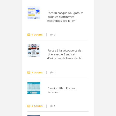
Port du casque obligatoire
pour les trottinettes
électriques dès le 1er
septembre 2026
4 JOURS
0
Partez à la découverte de
Lille avec le Syndicat
d’initiative de Lewarde, le
26 septembre !
4 JOURS
0
Camion Bleu France
Services
4 JOURS
0