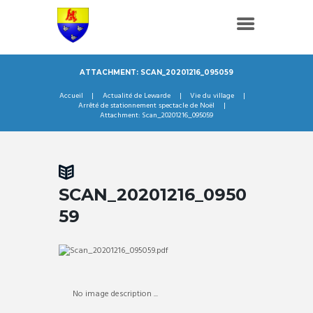
ATTACHMENT: SCAN_20201216_095059
Accueil
Actualité de Lewarde
Vie du village
Arrêté de stationnement spectacle de Noël
Attachment: Scan_20201216_095059
SCAN_20201216_0950
59
No image description ...