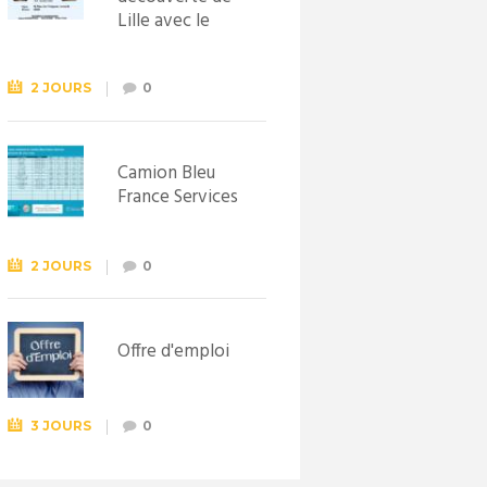
Lille avec le
Syndicat
d’initiative de
Lewarde, le 26
2 JOURS
0
septembre !
Camion Bleu
France Services
2 JOURS
0
Offre d'emploi
3 JOURS
0