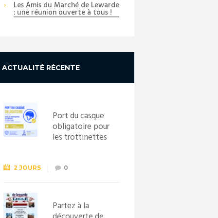
Les Amis du Marché de Lewarde
: une réunion ouverte à tous !
ACTUALITÉ RÉCENTE
Port du casque
obligatoire pour
les trottinettes
électriques dès
le 1er
septembre
2 JOURS
0
2026
Partez à la
découverte de