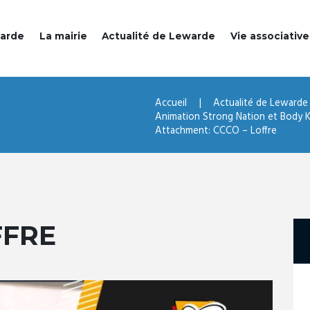
warde
La mairie
Actualité de Lewarde
Vie associative
Accueil
Actualité de Lewarde
Animation Strong Nation et Body K
Attachment: CCCO – Loffre
FFRE