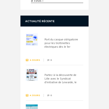
à tous !
ACTUALITÉ RÉCENTE
Port du casque obligatoire
pour les trottinettes
électriques dès le 1er
septembre 2026
4 JOURS
0
Partez à la découverte de
Lille avec le Syndicat
d’initiative de Lewarde, le
26 septembre !
4 JOURS
0