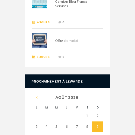
Camion Bleu France
Services
4 JOURS
0
Offre d'emploi
5 JOURS
0
PROCHAINEMENT À LEWARDE
AOÛT
2026
L
M
M
J
V
S
D
1
2
3
4
5
6
7
8
9