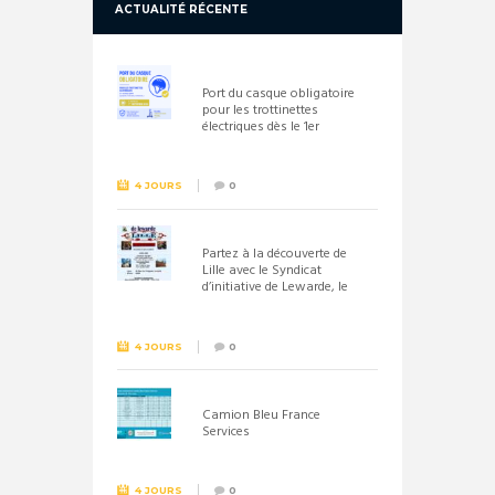
ACTUALITÉ RÉCENTE
Port du casque obligatoire
pour les trottinettes
électriques dès le 1er
septembre 2026
4 JOURS
0
Partez à la découverte de
Lille avec le Syndicat
d’initiative de Lewarde, le
26 septembre !
4 JOURS
0
Camion Bleu France
Services
4 JOURS
0