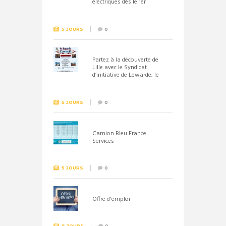
électriques dès le 1er
septembre 2026
5 JOURS
0
Partez à la découverte de
Lille avec le Syndicat
d’initiative de Lewarde, le
26 septembre !
5 JOURS
0
Camion Bleu France
Services
5 JOURS
0
Offre d'emploi
6 JOURS
0