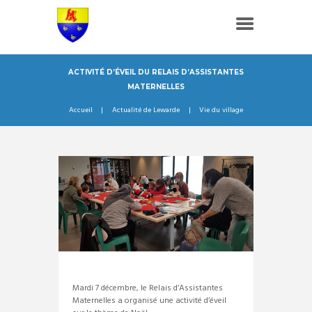
ACTIVITÉ D’ÉVEIL DU RELAIS D’ASSISTANTES
MATERNELLES
Accueil
Actualité de Lewarde
Vie du village
Mardi 7 décembre, le Relais d’Assistantes
Maternelles a organisé une activité d’éveil