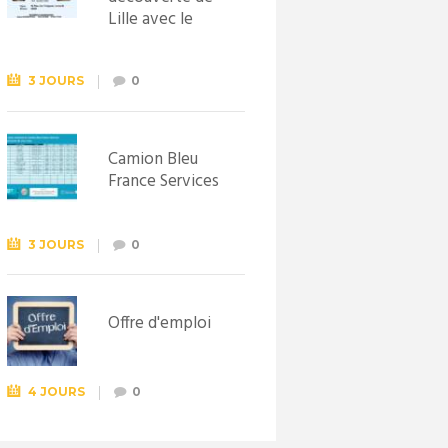
Lille avec le
Syndicat
d’initiative de
Lewarde, le 26
3 JOURS
0
septembre !
Camion Bleu
France Services
3 JOURS
0
Offre d'emploi
4 JOURS
0