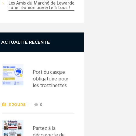
Les Amis du Marché de Lewarde
: une réunion ouverte à tous !
ACTUALITÉ RÉCENTE
Port du casque
obligatoire pour
les trottinettes
électriques dès
le 1er
septembre
3 JOURS
0
2026
Partez à la
découverte de