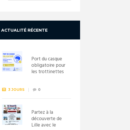
ACTUALITÉ RÉCENTE
Port du casque
obligatoire pour
les trottinettes
électriques dès
le 1er
septembre
3 JOURS
0
2026
Partez à la
découverte de
Lille avec le