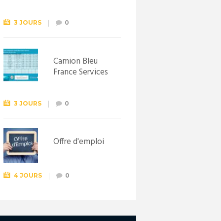
Syndicat
d’initiative de
Lewarde, le 26
3 JOURS
0
septembre !
Camion Bleu
France Services
3 JOURS
0
Offre d'emploi
4 JOURS
0