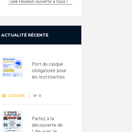
: une réunion ouverte à tous !
_DSC0711_copy
ACTUALITÉ RÉCENTE
Port du casque
obligatoire pour
les trottinettes
électriques dès
le 1er
septembre
3 JOURS
0
2026
Partez à la
découverte de
Lille avec le