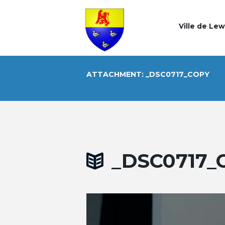
Ville de Le
ATTACHMENT: _DSC0717_COPY
_DSC0717_