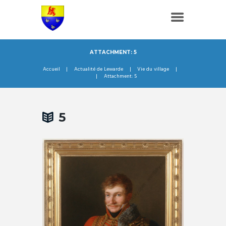
ATTACHMENT: 5
Accueil
Actualité de Lewarde
Vie du village
Attachment: 5
5