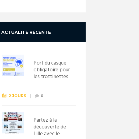
ACTUALITÉ RÉCENTE
Port du casque
obligatoire pour
les trottinettes
électriques dès
le 1er
septembre
2 JOURS
0
2026
Partez à la
découverte de
Lille avec le