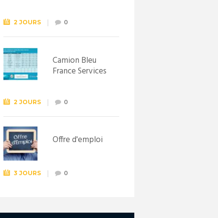
Syndicat
d’initiative de
Lewarde, le 26
2 JOURS
0
septembre !
Camion Bleu
France Services
2 JOURS
0
Offre d'emploi
3 JOURS
0