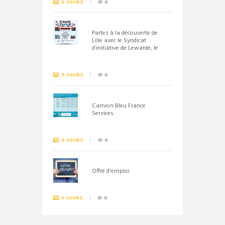
3 JOURS
0
Partez à la découverte de
Lille avec le Syndicat
d’initiative de Lewarde, le
26 septembre !
3 JOURS
0
Camion Bleu France
Services
3 JOURS
0
Offre d'emploi
4 JOURS
0