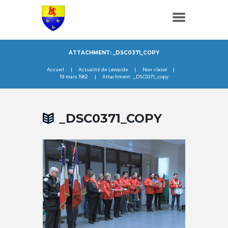
ATTACHMENT: _DSC0371_COPY
Accueil
Actualité de Lewarde
Non classé
19 mars 1962
Attachment: _DSC0371_copy
_DSC0371_COPY