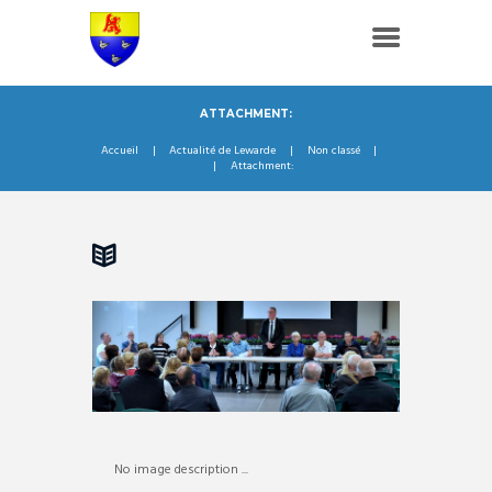
ATTACHMENT:
Accueil
Actualité de Lewarde
Non classé
Attachment:
No image description ...